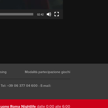
02:42
ising
Modalità partecipazione giochi
 Tel: +39 06 377 04 600 - E-mail:
uono Roma Nightlife
dalle 0:00 alle 6:00