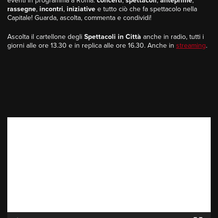
eventi in programma a Roma:
concerti
,
spettacoli
,
anteprime
,
rassegne
,
incontri
,
iniziative
e tutto ciò che fa spettacolo nella
Capitale! Guarda, ascolta, commenta e condividi!
Ascolta il cartellone degli
Spettacoli in Città
anche in radio, tutti i
giorni alle ore 13.30 e in replica alle ore 16.30. Anche in
streaming
.
Video
Player