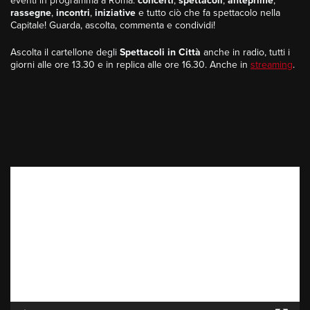
eventi in programma a Roma:
concerti
,
spettacoli
,
anteprime
,
rassegne
,
incontri
,
iniziative
e tutto ciò che fa spettacolo nella
Capitale! Guarda, ascolta, commenta e condividi!
Ascolta il cartellone degli
Spettacoli in Città
anche in radio, tutti i
giorni alle ore 13.30 e in replica alle ore 16.30. Anche in
streaming
.
Video
Player