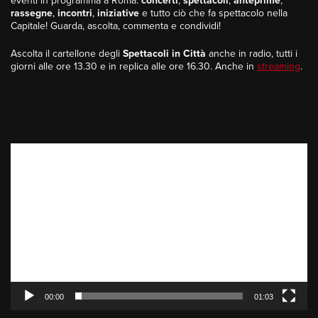
eventi in programma a Roma:
concerti
,
spettacoli
,
anteprime
,
rassegne
,
incontri
,
iniziative
e tutto ciò che fa spettacolo nella
Capitale! Guarda, ascolta, commenta e condividi!
Ascolta il cartellone degli
Spettacoli in Città
anche in radio, tutti i
giorni alle ore 13.30 e in replica alle ore 16.30. Anche in
streaming
.
Video
Player
00:00
01:03