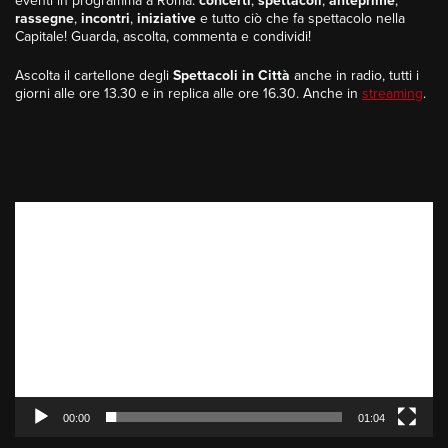
eventi in programma a Roma:
concerti
,
spettacoli
,
anteprime
,
rassegne
,
incontri
,
iniziative
e tutto ciò che fa spettacolo nella
Capitale! Guarda, ascolta, commenta e condividi!
Ascolta il cartellone degli
Spettacoli in Città
anche in radio, tutti i
giorni alle ore 13.30 e in replica alle ore 16.30. Anche in
streaming
.
Video
Player
00:00
01:04