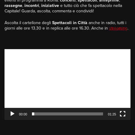
eventi in programma a Roma:
concerti
,
spettacoli
,
anteprime
,
rassegne
,
incontri
,
iniziative
e tutto ciò che fa spettacolo nella
Capitale! Guarda, ascolta, commenta e condividi!
Ascolta il cartellone degli
Spettacoli in Città
anche in radio, tutti i
giorni alle ore 13.30 e in replica alle ore 16.30. Anche in
streaming
.
Video
Player
00:00
01:25