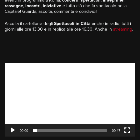
eventi in programma a Roma:
concerti
,
spettacoli
,
anteprime
,
rassegne
,
incontri
,
iniziative
e tutto ciò che fa spettacolo nella
Capitale! Guarda, ascolta, commenta e condividi!
Ascolta il cartellone degli
Spettacoli in Città
anche in radio, tutti i
giorni alle ore 13.30 e in replica alle ore 16.30. Anche in
streaming
.
Video
Player
00:00
00:47