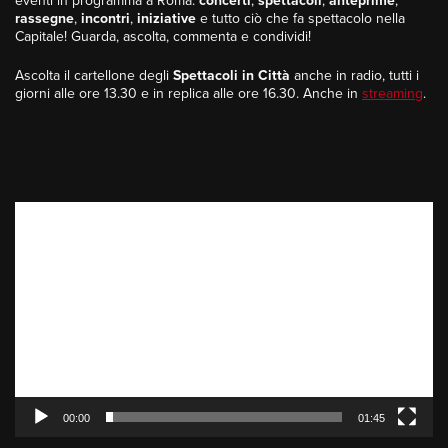
eventi in programma a Roma:
concerti
,
spettacoli
,
anteprime
,
rassegne
,
incontri
,
iniziative
e tutto ciò che fa spettacolo nella
Capitale! Guarda, ascolta, commenta e condividi!
Ascolta il cartellone degli
Spettacoli in Città
anche in radio, tutti i
giorni alle ore 13.30 e in replica alle ore 16.30. Anche in
streaming
.
Video
Player
00:00
01:45