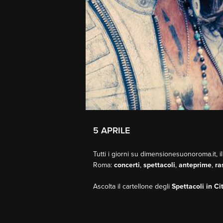
5 APRILE
Tutti i giorni su dimensionesuonoroma.it, il
Roma:
concerti
,
spettacoli
,
anteprime
,
ra
Ascolta il cartellone degli
Spettacoli in Ci