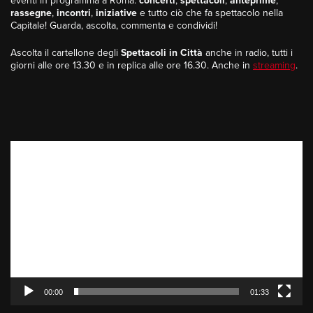
eventi in programma a Roma:
concerti
,
spettacoli
,
anteprime
,
rassegne
,
incontri
,
iniziative
e tutto ciò che fa spettacolo nella
Capitale! Guarda, ascolta, commenta e condividi!
Ascolta il cartellone degli
Spettacoli in Città
anche in radio, tutti i
giorni alle ore 13.30 e in replica alle ore 16.30. Anche in
streaming
.
Video
Player
00:00
01:33