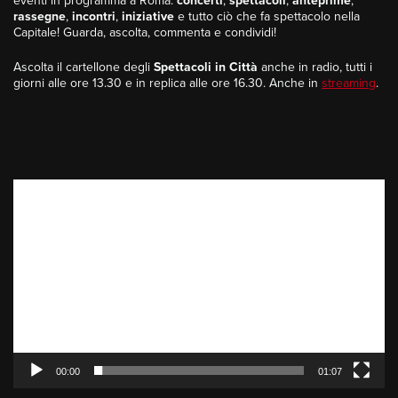
eventi in programma a Roma:
concerti
,
spettacoli
,
anteprime
,
rassegne
,
incontri
,
iniziative
e tutto ciò che fa spettacolo nella
Capitale! Guarda, ascolta, commenta e condividi!
Ascolta il cartellone degli
Spettacoli in Città
anche in radio, tutti i
giorni alle ore 13.30 e in replica alle ore 16.30. Anche in
streaming
.
Video
Player
00:00
01:07