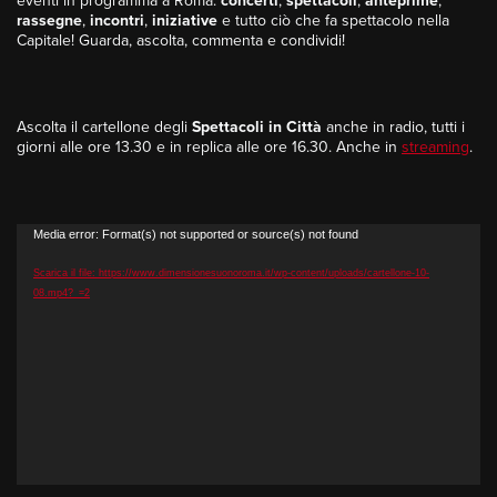
eventi in programma a Roma:
concerti
,
spettacoli
,
anteprime
,
rassegne
,
incontri
,
iniziative
e tutto ciò che fa spettacolo nella
Capitale! Guarda, ascolta, commenta e condividi!
Ascolta il cartellone degli
Spettacoli in Città
anche in radio, tutti i
giorni alle ore 13.30 e in replica alle ore 16.30. Anche in
streaming
.
Video
Media error: Format(s) not supported or source(s) not found
Player
Scarica il file: https://www.dimensionesuonoroma.it/wp-content/uploads/cartellone-10-
08.mp4?_=2