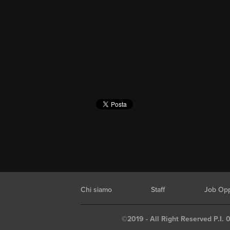
Chi siamo
Staff
Job Opp
©2019 - All Right Reserved P.I. 