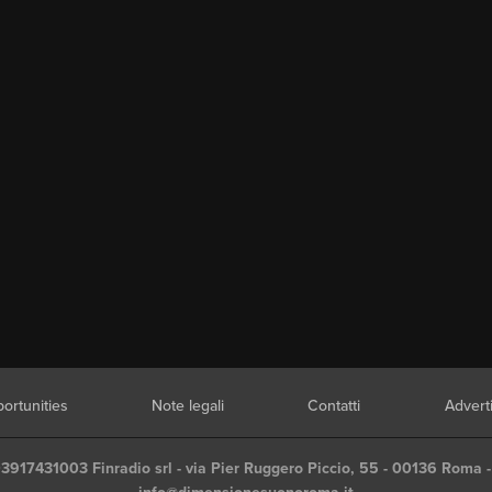
ortunities
Note legali
Contatti
Advert
03917431003 Finradio srl - via Pier Ruggero Piccio, 55 - 00136 Roma -