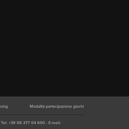
ising
Modalità partecipazione giochi
 Tel: +39 06 377 04 600 - E-mail: