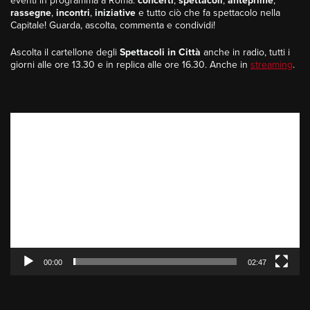
eventi in programma a Roma:
concerti
,
spettacoli
,
anteprime
,
rassegne
,
incontri
,
iniziative
e tutto ciò che fa spettacolo nella
Capitale! Guarda, ascolta, commenta e condividi!
Ascolta il cartellone degli
Spettacoli in Città
anche in radio, tutti i
giorni alle ore 13.30 e in replica alle ore 16.30. Anche in
streaming
.
Video
Player
00:00
02:47