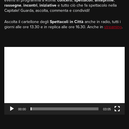
eventi in programma a Roma:
concerti
,
spettacoli
,
anteprime
,
rassegne
,
incontri
,
iniziative
e tutto ciò che fa spettacolo nella
Capitale! Guarda, ascolta, commenta e condividi!
Ascolta il cartellone degli
Spettacoli in Città
anche in radio, tutti i
giorni alle ore 13.30 e in replica alle ore 16.30. Anche in
streaming
.
Video
Player
00:00
03:05