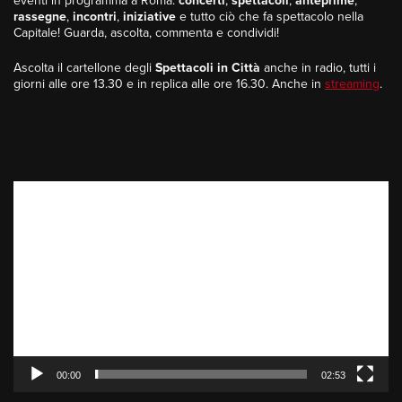
eventi in programma a Roma:
concerti
,
spettacoli
,
anteprime
,
rassegne
,
incontri
,
iniziative
e tutto ciò che fa spettacolo nella
Capitale! Guarda, ascolta, commenta e condividi!
Ascolta il cartellone degli
Spettacoli in Città
anche in radio, tutti i
giorni alle ore 13.30 e in replica alle ore 16.30. Anche in
streaming
.
Video
Player
00:00
02:53