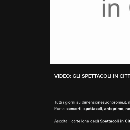
VIDEO: GLI SPETTACOLI IN CI
Tutti i giorni su dimensionesuonoroma.it, il
Roma:
concerti
,
spettacoli
,
anteprime
,
ra
Ascolta il cartellone degli
Spettacoli in Ci