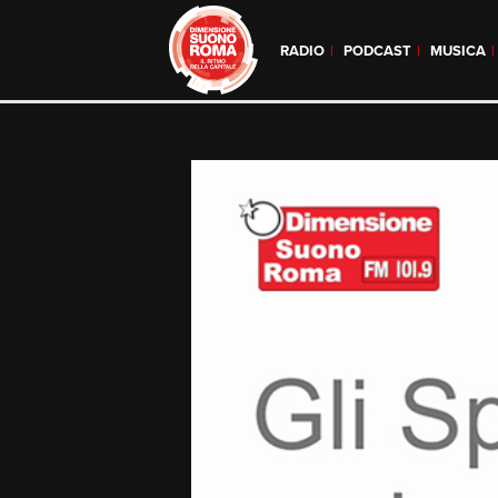
RADIO
PODCAST
MUSICA
Skip
to
content