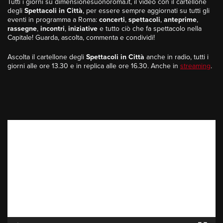
Tutti i giorni su dimensionesuonoroma.it, il video con il cartellone
degli
Spettacoli in Città
, per essere sempre aggiornati su tutti gli
eventi in programma a Roma:
concerti
,
spettacoli
,
anteprime
,
rassegne
,
incontri
,
iniziative
e tutto ciò che fa spettacolo nella
Capitale! Guarda, ascolta, commenta e condividi!
Ascolta il cartellone degli
Spettacoli in Città
anche in radio, tutti i
giorni alle ore 13.30 e in replica alle ore 16.30. Anche in
streaming
.
Video
Player