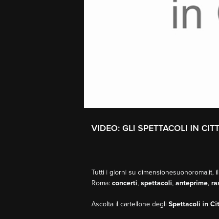
VIDEO: GLI SPETTACOLI IN CIT
Tutti i giorni su dimensionesuonoroma.it, il
Roma:
concerti
,
spettacoli
,
anteprime
,
ra
Ascolta il cartellone degli
Spettacoli in Ci