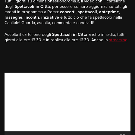
Tutti i giorni su dimensionesuonoroma.it, il video con il cartellone
degli
Spettacoli in Città
, per essere sempre aggiornati su tutti gli
eventi in programma a Roma:
concerti
,
spettacoli
,
anteprime
,
rassegne
,
incontri
,
iniziative
e tutto ciò che fa spettacolo nella
Capitale! Guarda, ascolta, commenta e condividi!
Ascolta il cartellone degli
Spettacoli in Città
anche in radio, tutti i
giorni alle ore 13.30 e in replica alle ore 16.30. Anche in
streaming
.
Video
Player