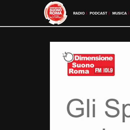
RADIO
PODCAST
MUSICA
Skip
to
content