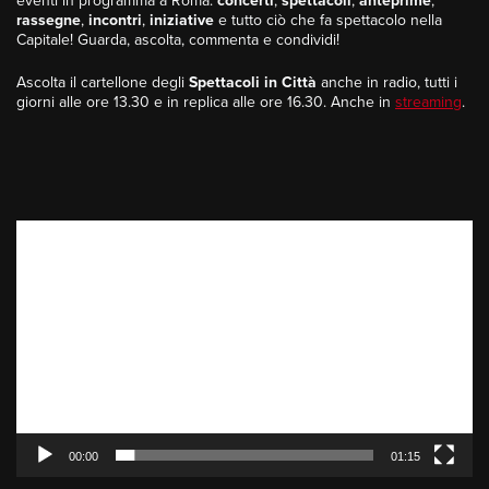
eventi in programma a Roma:
concerti
,
spettacoli
,
anteprime
,
rassegne
,
incontri
,
iniziative
e tutto ciò che fa spettacolo nella
Capitale! Guarda, ascolta, commenta e condividi!
Ascolta il cartellone degli
Spettacoli in Città
anche in radio, tutti i
giorni alle ore 13.30 e in replica alle ore 16.30. Anche in
streaming
.
Video
Player
00:00
01:15