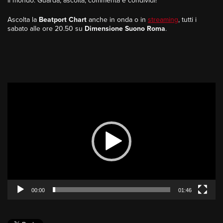
il mondo. Guarda, ascolta, commenta e condividi!
Ascolta la
Beatport Chart
anche in onda o in
streaming
, tutti i
sabato alle ore 20.50 su
Dimensione Suono Roma
.
Video
Player
00:00
01:46