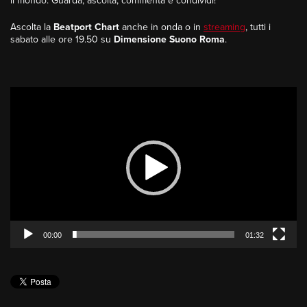
il mondo. Guarda, ascolta, commenta e condividi!
Ascolta la
Beatport Chart
anche in onda o in
streaming
, tutti i
sabato alle ore 19.50 su
Dimensione Suono Roma
.
Video
Player
00:00
01:32