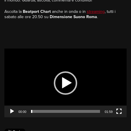
il mondo. Guarda, ascolta, commenta e condividi!
Ascolta la
Beatport Chart
anche in onda o in
streaming
, tutti i
sabato alle ore 20.50 su
Dimensione Suono Roma
.
Video
Player
00:00
01:59