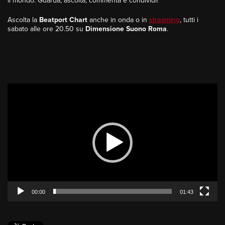
il mondo. Guarda, ascolta, commenta e condividi!
Ascolta la
Beatport Chart
anche in onda o in
streaming
, tutti i
sabato alle ore 20.50 su
Dimensione Suono Roma
.
Video
Player
00:00
01:43