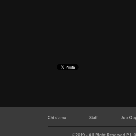
Chi siamo
Staff
Job Opp
©2019 - All Right Reserved P.I. 