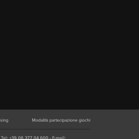
ising
Modalità partecipazione giochi
 Tel: +39 06 377 04 600 - E-mail: