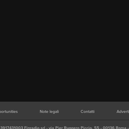
ortunities
Note legali
Contatti
Advert
03917431003 Finradio srl - via Pier Ruggero Piccio, 55 - 00136 Roma -