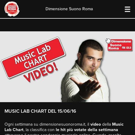
Dimensione Suono Roma
Skip
to
content
MUSIC LAB CHART DEL 15/06/16
Ogni settimana su dimensionesuonoroma.it, il
video
della
Music
Lab Chart
, la classifica con
le hit più votate della settimana