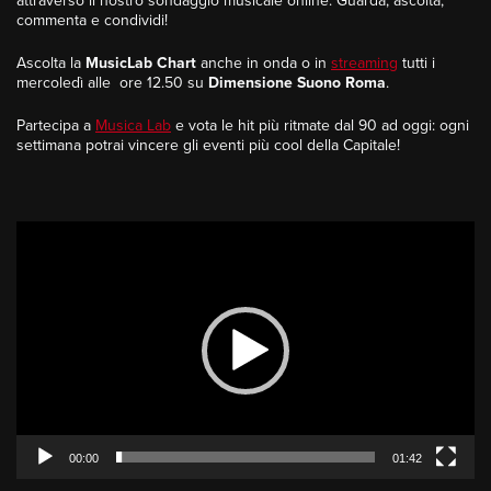
attraverso il nostro sondaggio musicale online. Guarda, ascolta,
commenta e condividi!
Ascolta la
MusicLab Chart
anche in onda o in
streaming
tutti i
mercoledì alle ore 12.50 su
Dimensione Suono Roma
.
Partecipa a
Musica Lab
e vota le hit più ritmate dal 90 ad oggi: ogni
settimana potrai vincere gli eventi più cool della Capitale!
Video
Player
00:00
01:42