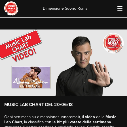
Dimensione Suono Roma
Skip
to
content
MUSIC LAB CHART DEL 20/06/18
Ogni settimana su dimensionesuonoroma.it, il
video
della
Music
Lab Chart
, la classifica con
le hit più votate della settimana