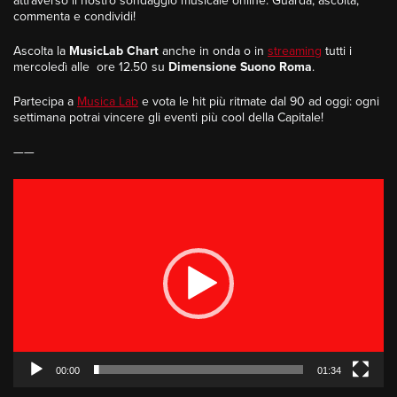
attraverso il nostro sondaggio musicale online. Guarda, ascolta,
commenta e condividi!
Ascolta la
MusicLab Chart
anche in onda o in
streaming
tutti i
mercoledì alle ore 12.50 su
Dimensione Suono Roma
.
Partecipa a
Musica Lab
e vota le hit più ritmate dal 90 ad oggi: ogni
settimana potrai vincere gli eventi più cool della Capitale!
——
Video
Player
00:00
01:34