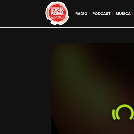
RADIO
PODCAST
MUSICA
Skip
to
content