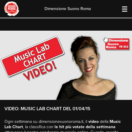
Dimensione Suono Roma
Skip
to
content
VIDEO: MUSIC LAB CHART DEL 01/04/15
Ogni settimana su dimensionesuonoroma.it, il
video
della
Music
Lab Chart
, la classifica con
le hit più votate della settimana