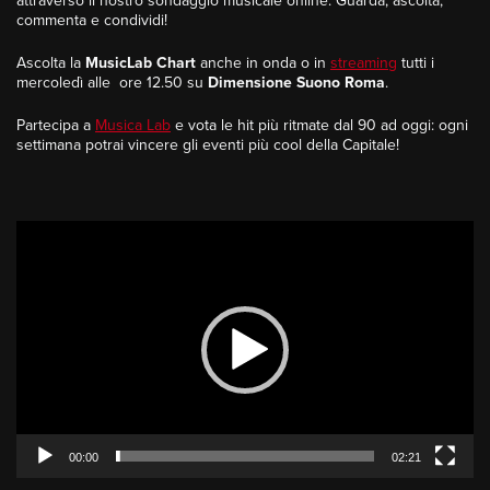
attraverso il nostro sondaggio musicale online. Guarda, ascolta,
commenta e condividi!
Ascolta la
MusicLab Chart
anche in onda o in
streaming
tutti i
mercoledì alle ore 12.50 su
Dimensione Suono Roma
.
Partecipa a
Musica Lab
e vota le hit più ritmate dal 90 ad oggi: ogni
settimana potrai vincere gli eventi più cool della Capitale!
Video
Player
00:00
02:21