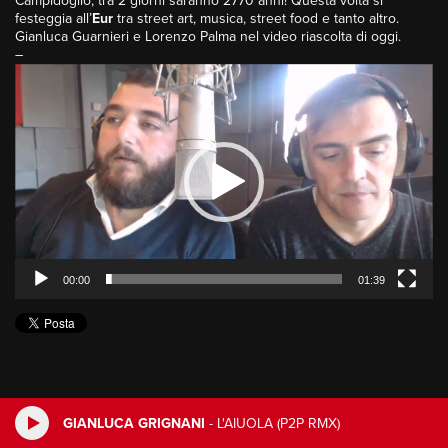
Campidoglio, tra 2 giorni saranno 2770 anni! Questa volta si
festeggia all’
Eur
tra street art, musica, street food e tanto altro.
Gianluca Guarnieri e Lorenzo Palma nel video riascolta di oggi.
–
Video
Player
00:00
01:39
GIANLUCA GRIGNANI
-
L'AIUOLA (P2P RMX)