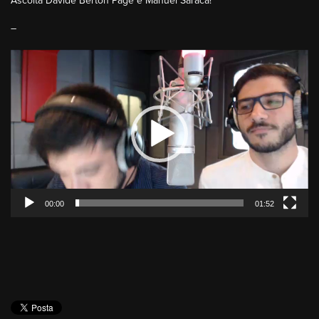
Ascolta Davide Berton Page e Manuel Saraca!
–
Video
Player
00:00
01:52