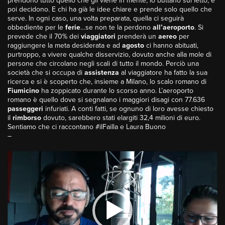
prendono tutto quello che gli viene in mente, lo buttano sul letto, e
poi decidono. E chi ha già le idee chiare e prende solo quello che
serve. In ogni caso, una volta preparata, quella ci seguirà
obbediente per le
ferie
…se non te la perdono
all’aeroporto
. Si
prevede che il 70% dei
viaggiatori
prenderà un
aereo
per
raggiungere la meta desiderata e ad
agosto
ci hanno abituati,
purtroppo, a vivere qualche disservizio, dovuto anche alla mole di
persone che circolano negli scali di tutto il mondo. Perciò una
società che si occupa di
assistenza
al viaggiatore ha fatto la sua
ricerca e si è scoperto che, insieme a Milano, lo scalo romano di
Fiumicino
ha zoppicato durante lo scorso anno. L’aeroporto
romano è quello dove si segnalano i maggiori disagi con 77.636
passeggeri
infuriati. A conti fatti, se ognuno di loro avesse chiesto
il
rimborso
dovuto, sarebbero stati elargiti 32,4 milioni di euro.
Sentiamo che ci raccontano #ilFailla e Laura Buono
–
Video
Player