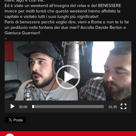
mare, lago e cosi via..
Ed è stato un weekend all’insegna del relax e del BENESSERE
invece per molti turisti che questo weekend hanno affollato la
capitale e visitato tutti i suoi luoghi più significativi!
Parlo di benessere perchè voglio dire, vieni a Roma e non te lo fai
un pediluvio nella fontana dei due mari? Ascolta Davide Berton e
Gianluca Guarnieri!
–
Video
Player
00:00
01:35
Ascolta la diretta
Lorenzo Palma
dalle 19:00 alle 22:00