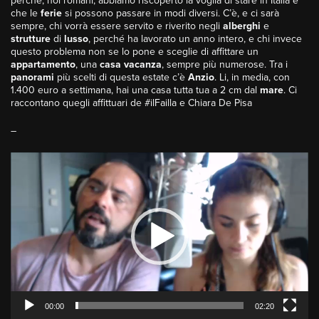
perchè, noi romani, abbiamo riscoperto la voglia di stare in Italia e
che le
ferie
si possono passare in modi diversi. C’è, e ci sarà
sempre, chi vorrà essere servito e riverito negli
alberghi
e
strutture
di
lusso
, perché ha lavorato un anno intero, e chi invece
questo problema non se lo pone e sceglie di affittare un
appartamento
, una
casa vacanza
, sempre più numerose. Tra i
panorami
più scelti di questa estate c’è
Anzio
. Li, in media, con
1.400 euro a settimana, hai una casa tutta tua a 2 cm dal
mare
. Ci
raccontano quegli affittuari de #ilFailla e Chiara De Pisa
–
Video
Player
00:00
02:20