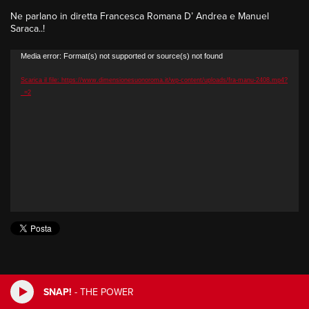
Ne parlano in diretta Francesca Romana D’ Andrea e Manuel
Saraca..!
Video
Media error: Format(s) not supported or source(s) not found
Player
Scarica il file: https://www.dimensionesuonoroma.it/wp-content/uploads/fra-manu-2408.mp4?
_=2
SNAP!
-
THE POWER