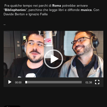
Fra qualche tempo nei parchi di
Roma
potrebbe arrivare
“
Bibliophonies
“, panchina che legge libri e diffonde
musica
. Con
Davide Berton e Ignazio Failla
_
Video
Player
00:00
01:38