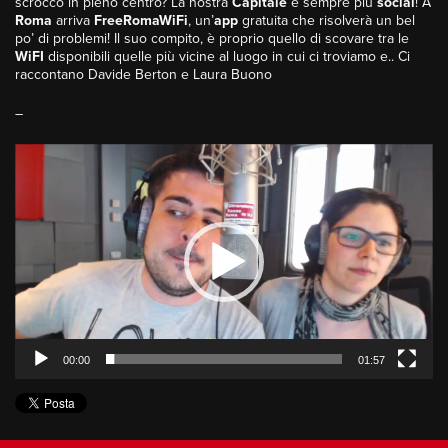
scrocco in pieno centro? La nostra
Capitale
è sempre più
social
! A
Roma
arriva
FreeRomaWiFi
, un’
app
gratuita che risolverà un bel
po’ di problemi! Il suo compito, è proprio quello di scovare tra le
WiFI
disponibili quelle più vicine al luogo in cui ci troviamo e.. Ci
raccontano Davide Berton e Laura Buono
–
Video
Player
00:00
01:57