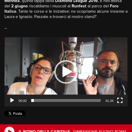
Mennea
, quinta tappa della
Diamond League 2016
, e nell’attesa
del
2 giugno
riscaldiamo i muscoli al
Runfest
al parco del
Foro
Italico
. Tante le corse e le iniziative: ne scopriamo alcune insieme a
Laura e Ignazio. Passate a trovarci al nostro stand?
–
Video
Player
00:00
01:34
IL RITMO DELLA CAPITALE
-
DIMENSIONE SUONO ROMA