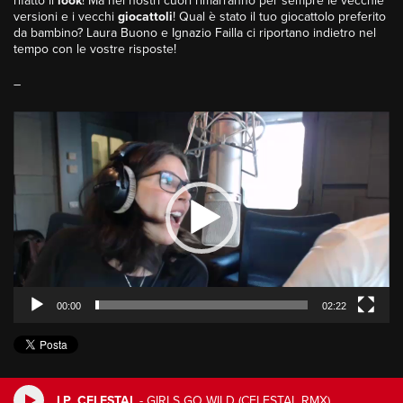
rifatto il
look
! Ma nei nostri cuori rimarranno per sempre le vecchie
versioni e i vecchi
giocattoli
! Qual è stato il tuo giocattolo preferito
da bambino?
Laura Buono
e
Ignazio Failla
ci riportano indietro nel
tempo con le vostre risposte!
–
Video
Player
00:00
02:22
LP, CELESTAL
-
GIRLS GO WILD (CELESTAL RMX)