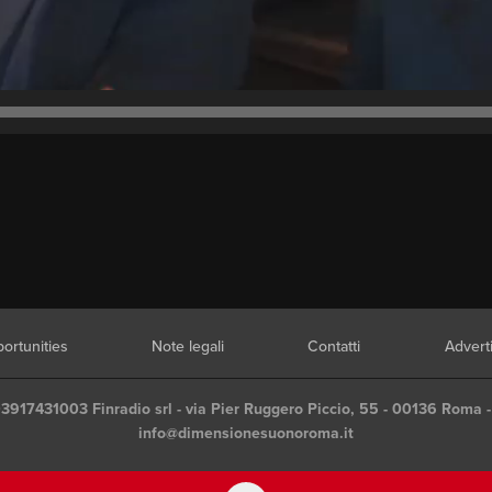
ortunities
Note legali
Contatti
Advert
03917431003 Finradio srl - via Pier Ruggero Piccio, 55 - 00136 Roma -
info@dimensionesuonoroma.it