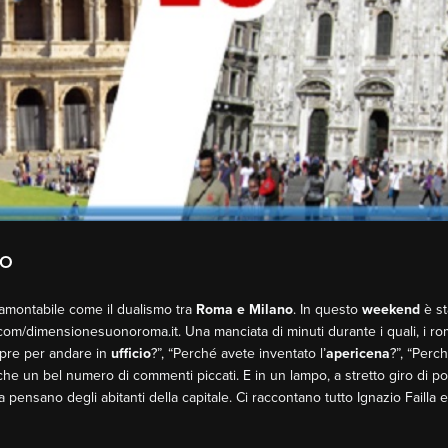
NO
tramontabile come il dualismo tra
Roma e Milano
. In questo
weekend
è st
m/dimensionesuonoroma.it. Una manciata di minuti durante i quali, i rom
mpre per andare in
ufficio
?”, “Perché avete inventato l’
apericena
?”, “Perc
he un bel numero di commenti piccati. E in un lampo, a stretto giro di p
 pensano degli abitanti della capitale. Ci raccontano tutto Ignazio Failla