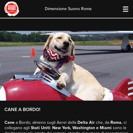
Dimensione Suono Roma
Skip
to
content
CANE A BORDO!
Cane
a Bordo, almeno sugli Aerei della
Delta
Air
che, da
Roma
, ci
collegano agli
Stati
Uniti
:
New York, Washington e Miami
sono le