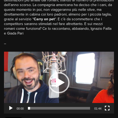
destinazioni più amate dai romani, stando al numero di prenotazioni
dell’anno scorso. La compagnia americana ha deciso che i cani, da
questo momento in poi, non viaggeranno più nelle stive, ma
direttamente in cabina coi loro padroni, almeno per i piccola taglia,
grazie al servizio “
Carry on pet
“. E c’è da scommettere che i
competitors saranno stimolati nel fare altrettanto. E sui mezzi
romani come funziona? Ce lo raccontano, abbaiando, Ignazio Failla
e Giada Pari
–
Video
Player
00:00
01:44