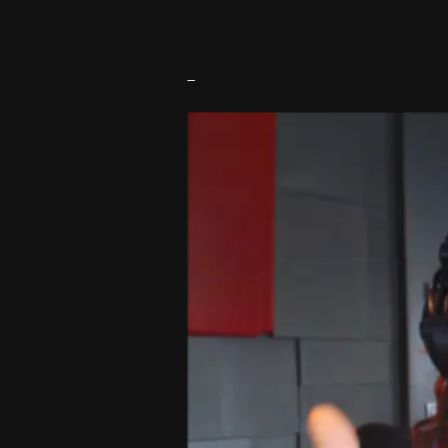
–
Video
Player