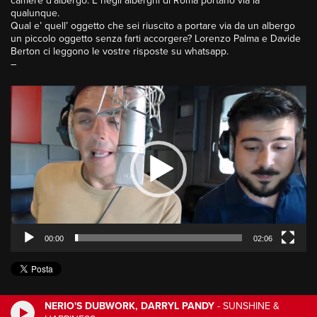
camere d’albergo. E negli alberghi di
Roma
portano via la
qualunque.
Qual e’ quell’
oggetto
che sei riuscito a portare via da un albergo
un piccolo oggetto senza farti accorgere? Lorenzo Palma e Davide
Berton ci leggono le vostre risposte su whatsapp.
–
Video
Player
00:00
02:06
NERIO'S DUBWORK, DARRYL PANDY
-
SUNSHINE &