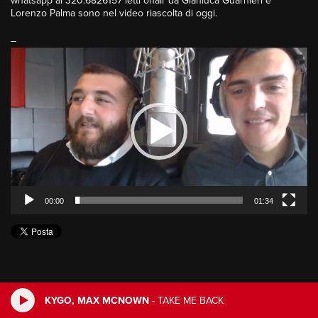
whatsapp al 320.6826157 letti onair da Gianluca Guarnieri e
Lorenzo Palma sono nel video riascolta di oggi.
–
Video
Player
00:00
01:34
KYGO, MAX MCNOWN
-
TAKE ME BACK