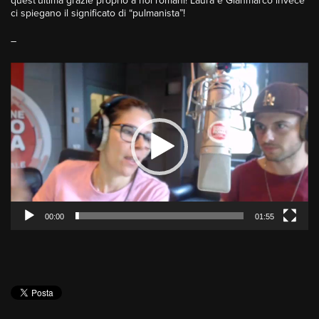
quest’ultima grazie proprio a noi romani! Laura e Gianmarco invece
ci spiegano il significato di “pulmanista”!
–
Video
Player
00:00
01:55