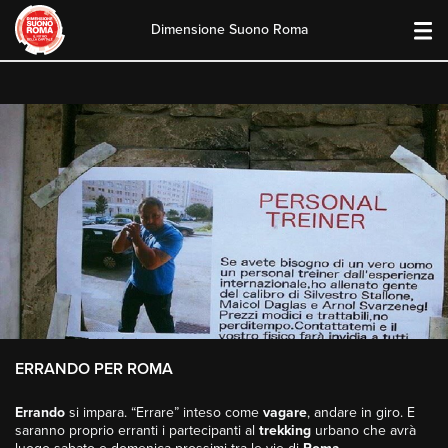
Dimensione Suono Roma
Skip
to
content
ERRANDO PER ROMA
Errando
si impara. “Errare” inteso come
vagare
, andare in giro. E
saranno proprio erranti i partecipanti al
trekking
urbano che avrà