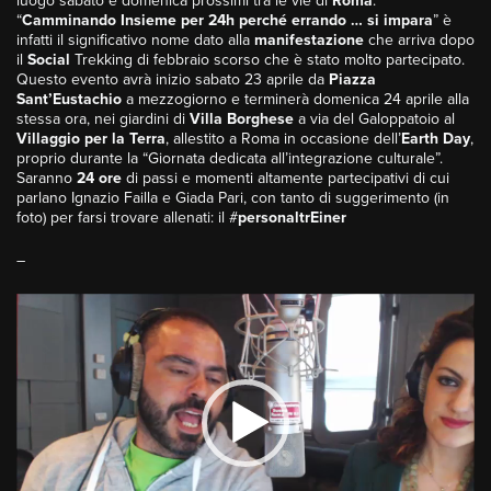
luogo sabato e domenica prossimi tra le vie di
Roma
.
“
Camminando Insieme per 24h perché errando … si impara
” è
infatti il significativo nome dato alla
manifestazione
che arriva dopo
il
Social
Trekking di febbraio scorso che è stato molto partecipato.
Questo evento avrà inizio sabato 23 aprile da
Piazza
Sant’Eustachio
a mezzogiorno e terminerà domenica 24 aprile alla
stessa ora, nei giardini di
Villa
Borghese
a via del Galoppatoio al
Villaggio per la Terra
, allestito a Roma in occasione dell’
Earth Day
,
proprio durante la “Giornata dedicata all’integrazione culturale”.
Saranno
24
ore
di passi e momenti altamente partecipativi di cui
parlano Ignazio Failla e Giada Pari, con tanto di suggerimento (in
foto) per farsi trovare allenati: il #
personaltrEiner
–
Video
Player