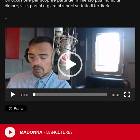
Un’occasione per scoprire parte dell’immenso patrimonio di
dimore, ville, parchi e giardini storici su tutto il territorio.
–
Video
Player
00:00
01:49
MADONNA
-
DANCETERIA