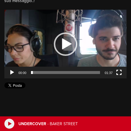
suo messaggio..!
Video
Player
00:00
01:37
UNDERCOVER
-
BAKER STREET